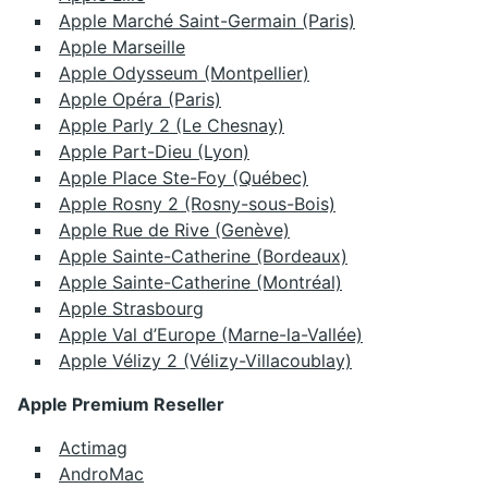
Apple Marché Saint-Germain (Paris)
Apple Marseille
Apple Odysseum (Montpellier)
Apple Opéra (Paris)
Apple Parly 2 (Le Chesnay)
Apple Part-Dieu (Lyon)
Apple Place Ste-Foy (Québec)
Apple Rosny 2 (Rosny-sous-Bois)
Apple Rue de Rive (Genève)
Apple Sainte-Catherine (Bordeaux)
Apple Sainte-Catherine (Montréal)
Apple Strasbourg
Apple Val d’Europe (Marne-la-Vallée)
Apple Vélizy 2 (Vélizy-Villacoublay)
Apple Premium Reseller
Actimag
AndroMac