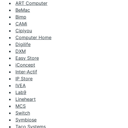
ART Computer
BeMac
Bimp
CAMi
Cipiyou
Computer Home
Digilife
DXM
Easy Store
iConcept
Inter-Actif
IP Store
IVEA
Lab9
Lineheart
MCS
Switch
Symbiose
Taco Systems