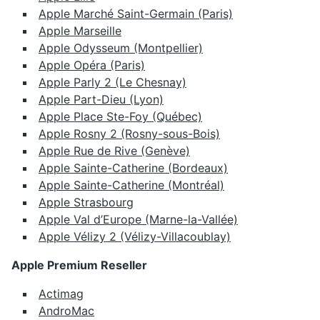
Apple Marché Saint-Germain (Paris)
Apple Marseille
Apple Odysseum (Montpellier)
Apple Opéra (Paris)
Apple Parly 2 (Le Chesnay)
Apple Part-Dieu (Lyon)
Apple Place Ste-Foy (Québec)
Apple Rosny 2 (Rosny-sous-Bois)
Apple Rue de Rive (Genève)
Apple Sainte-Catherine (Bordeaux)
Apple Sainte-Catherine (Montréal)
Apple Strasbourg
Apple Val d’Europe (Marne-la-Vallée)
Apple Vélizy 2 (Vélizy-Villacoublay)
Apple Premium Reseller
Actimag
AndroMac