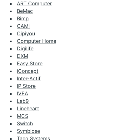
ART Computer
BeMac
Bimp
CAMi
Cipiyou
Computer Home
Digilife
DXM
Easy Store
iConcept
Inter-Actif
IP Store
IVEA
Lab9
Lineheart
MCS
Switch
Symbiose
Taco Systems