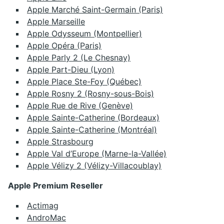
Apple Marché Saint-Germain (Paris)
Apple Marseille
Apple Odysseum (Montpellier)
Apple Opéra (Paris)
Apple Parly 2 (Le Chesnay)
Apple Part-Dieu (Lyon)
Apple Place Ste-Foy (Québec)
Apple Rosny 2 (Rosny-sous-Bois)
Apple Rue de Rive (Genève)
Apple Sainte-Catherine (Bordeaux)
Apple Sainte-Catherine (Montréal)
Apple Strasbourg
Apple Val d’Europe (Marne-la-Vallée)
Apple Vélizy 2 (Vélizy-Villacoublay)
Apple Premium Reseller
Actimag
AndroMac