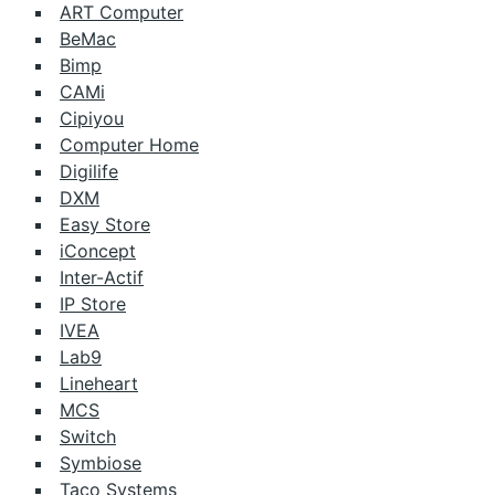
ART Computer
BeMac
Bimp
CAMi
Cipiyou
Computer Home
Digilife
DXM
Easy Store
iConcept
Inter-Actif
IP Store
IVEA
Lab9
Lineheart
MCS
Switch
Symbiose
Taco Systems