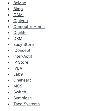
BeMac
Bimp
CAMi
Cipiyou
Computer Home
Digilife
DXM
Easy Store
iConcept
Inter-Actif
IP Store
IVEA
Lab9
Lineheart
MCS
Switch
Symbiose
Taco Systems