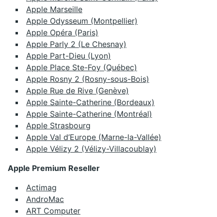
Apple Marseille
Apple Odysseum (Montpellier)
Apple Opéra (Paris)
Apple Parly 2 (Le Chesnay)
Apple Part-Dieu (Lyon)
Apple Place Ste-Foy (Québec)
Apple Rosny 2 (Rosny-sous-Bois)
Apple Rue de Rive (Genève)
Apple Sainte-Catherine (Bordeaux)
Apple Sainte-Catherine (Montréal)
Apple Strasbourg
Apple Val d’Europe (Marne-la-Vallée)
Apple Vélizy 2 (Vélizy-Villacoublay)
Apple Premium Reseller
Actimag
AndroMac
ART Computer